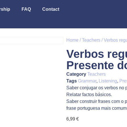
ship
FAQ
Contact
Home
/
Teachers
/ Verbos regu
Verbos reg
Presente do
Category
Teachers
Tags
Grammar
,
Listening
,
Pre
Saber conjugar os verbos no p
Relatar factos básicos.
Saber construir frases com o p
frase portuguesa mais comum: 
6,99
€