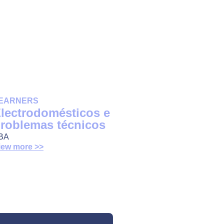
EARNERS
lectrodomésticos e
roblemas técnicos
BA
iew more >>