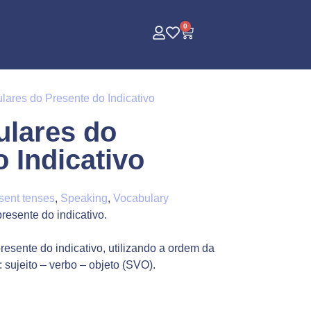
0
lares do Presente do Indicativo
ulares do
 Indicativo
sent tenses
,
Speaking
,
Vocabulary
resente do indicativo.
resente do indicativo, utilizando a ordem da
sujeito – verbo – objeto (SVO).