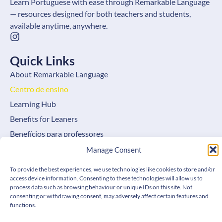
Learn Portuguese with ease through Remarkable Language
— resources designed for both teachers and students,
available anytime, anywhere.
Quick Links
About Remarkable Language
Centro de ensino
Learning Hub
Benefits for Leaners
Benefícios para professores
FAQ
Manage Consent
Contact
To provide the best experiences, we use technologies like cookies to store and/or
Cookie Policy (EU)
access device information. Consenting to these technologies will allow us to
process data such as browsing behaviour or unique IDs on this site. Not
consenting or withdrawing consent, may adversely affect certain features and
Get In Touch
functions.
Email: hello@remarkablelanguage.com