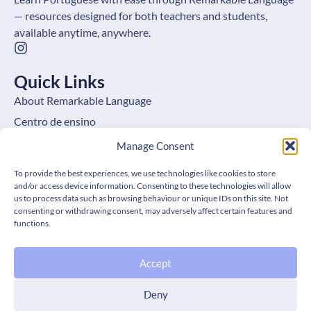
— resources designed for both teachers and students,
available anytime, anywhere.
Quick Links
About Remarkable Language
Centro de ensino
Learning Hub
Manage Consent
Benefits for Leaners
To provide the best experiences, we use technologies like cookies to store
Benefícios para professores
and/or access device information. Consenting to these technologies will allow
us to process data such as browsing behaviour or unique IDs on this site. Not
FAQ
consenting or withdrawing consent, may adversely affect certain features and
functions.
Contact
Cookie Policy (EU)
Accept
Get In Touch
Deny
Email: hello@remarkablelanguage.com