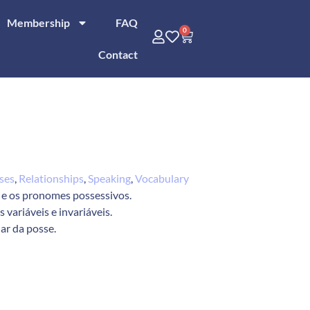
Membership
FAQ
0
Contact
ses
,
Relationships
,
Speaking
,
Vocabulary
s e os pronomes possessivos.
 variáveis e invariáveis.
lar da posse.