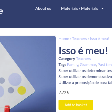
About us
Materiais / Materials
Home
/
Teachers
/ Isso é meu!
Isso é meu!
Category
Teachers
Tags
Family
,
Grammar
,
Past ten
Saber utilizar os determinante
Saber utilizar os demonstrativos
Utilizar a preposição de para fa
9,99
€
Add to basket