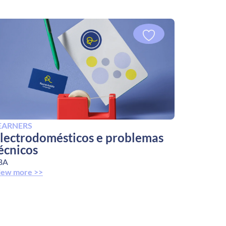
EARNERS
lectrodomésticos e problemas
écnicos
BA
iew more >>