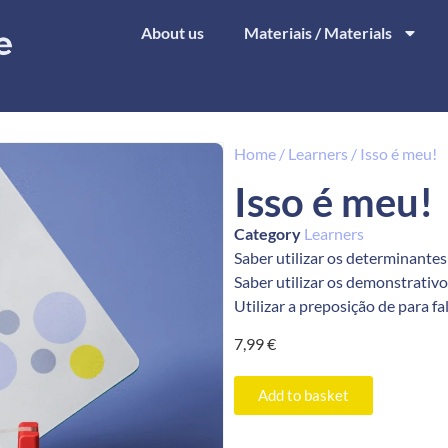
About us
Materiais / Materials
Home
/
Learners
/ Isso é meu!
Isso é meu!
Category
Learners
Saber utilizar os determinante
Saber utilizar os demonstrativos
Utilizar a preposição de para fa
7,99
€
Add to basket