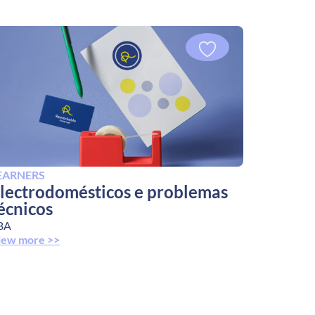
EARNERS
lectrodomésticos e problemas
écnicos
BA
iew more >>